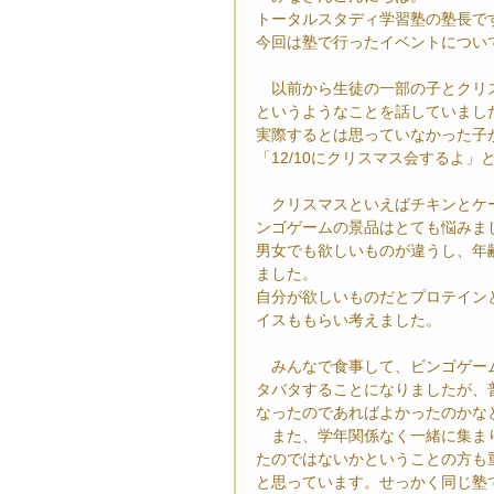
トータルスタディ学習塾の塾長で
今回は塾で行ったイベントについ
　以前から生徒の一部の子とクリ
というようなことを話していまし
実際するとは思っていなかった子
「12/10にクリスマス会するよ
　クリスマスといえばチキンとケ
ンゴゲームの景品はとても悩みま
男女でも欲しいものが違うし、年
ました。
自分が欲しいものだとプロテイン
イスももらい考えました。
　みんなで食事して、ビンゴゲー
タバタすることになりましたが、
なったのであればよかったのかな
　また、学年関係なく一緒に集ま
たのではないかということの方も
と思っています。せっかく同じ塾