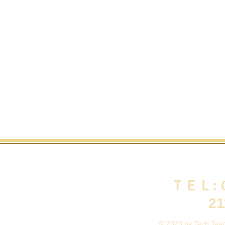
住所：和歌山県 岩
に付ける
受付時間：16
:00
個別指導塾 TSS
タルスタディ 学習塾・予備校
ＴＥＬ: 0
生 社会人（浪人生） 対象
21
© 2023 by Tech Team.