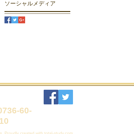
ソーシャルメディア
出市 根来
～22:00
736-60-
10
 Proudly created with total-study
.com