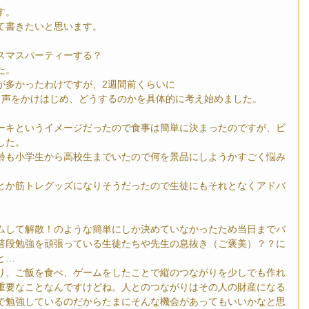
す。
て書きたいと思います。
スマスパーティーする？
た。
が多かったわけですが、2週間前くらいに
」と声をかけはじめ、どうするのかを具体的に考え始めました。
ーキというイメージだったので食事は簡単に決まったのですが、ビ
した。
齢も小学生から高校生までいたので何を景品にしようかすごく悩み
とか筋トレグッズになりそうだったので生徒にもそれとなくアドバ
ムして解散！のような簡単にしか決めていなかったため当日までバ
普段勉強を頑張っている生徒たちや先生の息抜き（ご褒美）？？に
と…
り、ご飯を食べ、ゲームをしたことで縦のつながりを少しでも作れ
重要なことなんですけどね。人とのつながりはその人の財産になる
で勉強しているのだからたまにそんな機会があってもいいかなと思