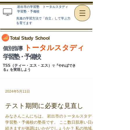
岩出市の学習塾 トータルスタディ
学習塾・予備校
先進の学習方法で「自立」して学ぶ力
を育てます
Total Study
School
トータルスタディ
個別指導
学習塾・予備校
TSS（ティー・エス・エス）
『やればでき
で
る』を実現しよう
2024年5月11日
テスト期間に必要な見直し
みなさんこんにちは。 岩出市のトータルスタディ
学習塾・予備校の塾長です。 ここ数日肌寒い日が
続きますが体調はいかがでしょうか？ 私の地域で