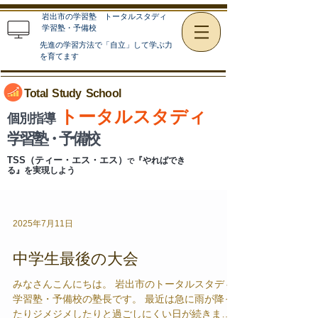
岩出市の学習塾 トータルスタディ
学習塾・予備校
先進の学習方法で「自立」して学ぶ力
を育てます
Total Study
School
トータルスタディ
個別指導
学習塾・予備校
TSS（ティー・エス・エス）
『やればでき
で
る』を実現しよう
2025年7月11日
中学生最後の大会
みなさんこんにちは。 岩出市のトータルスタディ
学習塾・予備校の塾長です。 最近は急に雨が降っ
たりジメジメしたりと過ごしにくい日が続きます